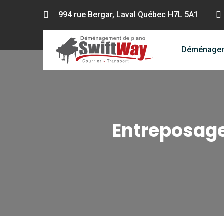
994 rue Bergar, Laval Québec H7L 5A1
Déménage
Entreposag