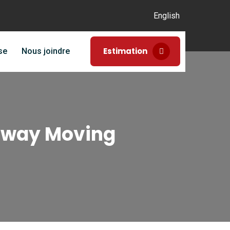
English
Estimation
se
Nous joindre
tway Moving